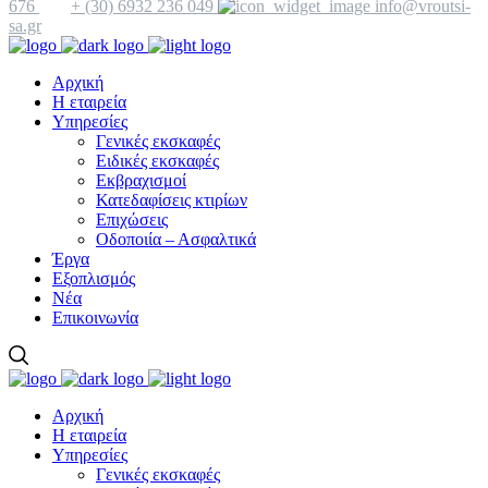
676
+ (30) 6932 236 049
info@vroutsi-
sa.gr
Αρχική
Η εταιρεία
Υπηρεσίες
Γενικές εκσκαφές
Ειδικές εκσκαφές
Εκβραχισμοί
Κατεδαφίσεις κτιρίων
Επιχώσεις
Οδοποιία – Ασφαλτικά
Έργα
Εξοπλισμός
Νέα
Επικοινωνία
Αρχική
Η εταιρεία
Υπηρεσίες
Γενικές εκσκαφές